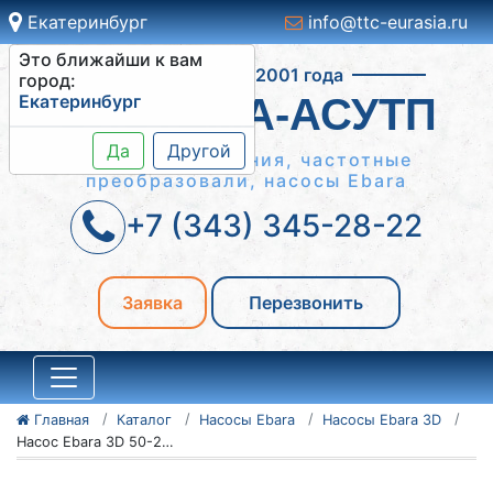
Екатеринбург
info@ttc-eurasia.ru
Это ближайши к вам
Работаем с 2001 года
город:
Екатеринбург
СИСТЕМА-АСУТП
Да
Другой
Шкафы управления, частотные
преобразовали, насосы Ebara
+7 (343) 345-28-22
Заявка
Перезвонить
Главная
Каталог
Насосы Ebara
Насосы Ebara 3D
Насос Ebara 3D 50-200/15