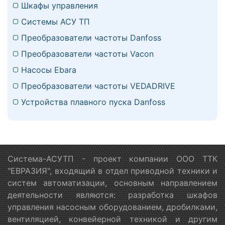
Шкафы управления
Системы АСУ ТП
Преобразователи частоты Danfoss
Преобразователи частоты Vacon
Насосы Ebara
Преобразователи частоты VEDADRIVE
Устройства плавного пуска Danfoss
Система-АСУТП - проект компании ООО ТТК
"ЕВРАЗИЯ", входящий в отдел приводной техники и
систем автоматизации, основным направлением
деятельности являются: разработка шкафов
управления насосным оборудованием, дробилками,
вентиляцией, конвейерной техникой и другим