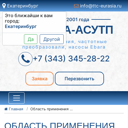
Екатеринбург
info@ttc-eurasia.ru
Это ближайши к вам
Работаем с 2001 года
город:
Екатеринбург
СИСТЕМА-АСУТП
Да
Другой
Шкафы управления, частотные
преобразовали, насосы Ebara
+7 (343) 345-28-22
Заявка
Перезвонить
Главная
Область применения систем АСУТП
ОБЛАСТЬ ПРИМЕНЕНИЯ