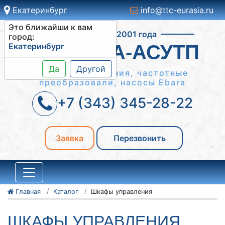
Екатеринбург
info@ttc-eurasia.ru
Это ближайши к вам
Работаем с 2001 года
город:
Екатеринбург
СИСТЕМА-АСУТП
Да
Другой
Шкафы управления, частотные
преобразовали, насосы Ebara
+7 (343) 345-28-22
Заявка
Перезвонить
Главная
Каталог
Шкафы управления
ШКАФЫ УПРАВЛЕНИЯ