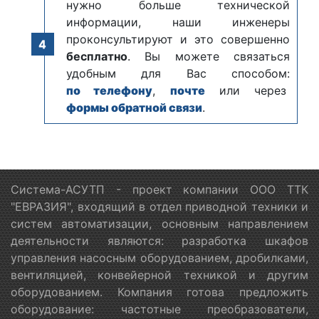
нужно больше технической
информации, наши инженеры
проконсультируют и это совершенно
бесплатно
. Вы можете связаться
удобным для Вас способом:
по телефону
,
почте
или через
формы обратной связи
.
Система-АСУТП - проект компании ООО ТТК
"ЕВРАЗИЯ", входящий в отдел приводной техники и
систем автоматизации, основным направлением
деятельности являются: разработка шкафов
управления насосным оборудованием, дробилками,
вентиляцией, конвейерной техникой и другим
оборудованием. Компания готова предложить
оборудование: частотные преобразователи,