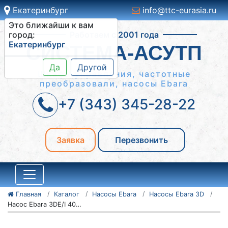
Екатеринбург
info@ttc-eurasia.ru
Это ближайши к вам
Работаем с 2001 года
город:
Екатеринбург
СИСТЕМА-АСУТП
Да
Другой
Шкафы управления, частотные
преобразовали, насосы Ebara
+7 (343) 345-28-22
Заявка
Перезвонить
Главная
Каталог
Насосы Ebara
Насосы Ebara 3D
Насос Ebara 3DE/I 40-125/2.2