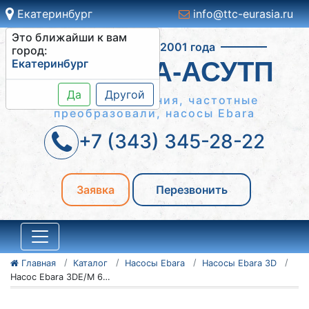
Екатеринбург
info@ttc-eurasia.ru
Это ближайши к вам
Работаем с 2001 года
город:
Екатеринбург
СИСТЕМА-АСУТП
Да
Другой
Шкафы управления, частотные
преобразовали, насосы Ebara
+7 (343) 345-28-22
Заявка
Перезвонить
Главная
Каталог
Насосы Ebara
Насосы Ebara 3D
Насос Ebara 3DE/M 65-160/11 IE3