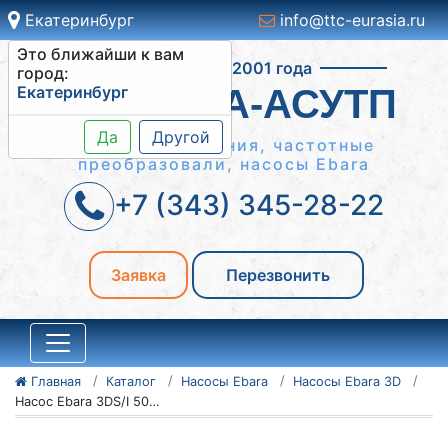
Екатеринбург
info@ttc-eurasia.ru
Это ближайши к вам
Работаем с 2001 года
город:
Екатеринбург
СИСТЕМА-АСУТП
Да
Другой
Шкафы управления, частотные
преобразовали, насосы Ebara
+7 (343) 345-28-22
Заявка
Перезвонить
Главная
Каталог
Насосы Ebara
Насосы Ebara 3D
Насос Ebara 3DS/I 50-200/15,0 IE3