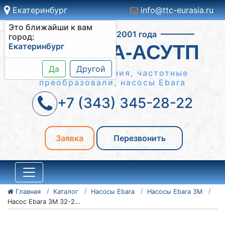
Екатеринбург
info@ttc-eurasia.ru
Это ближайши к вам
Работаем с 2001 года
город:
Екатеринбург
СИСТЕМА-АСУТП
Да
Другой
Шкафы управления, частотные
преобразовали, насосы Ebara
+7 (343) 345-28-22
Заявка
Перезвонить
Главная
Каталог
Насосы Ebara
Насосы Ebara 3M
Насос Ebara 3M 32-200/7.5