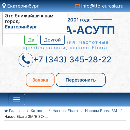
Екатеринбург
info@ttc-eurasia.ru
Это ближайши к вам
Работаем с 2001 года
город:
Екатеринбург
СИСТЕМА-АСУТП
Да
Другой
Шкафы управления, частотные
преобразовали, насосы Ebara
+7 (343) 345-28-22
Заявка
Перезвонить
Главная
Каталог
Насосы Ebara
Насосы Ebara 3M
Насос Ebara 3M/E 32-200/3