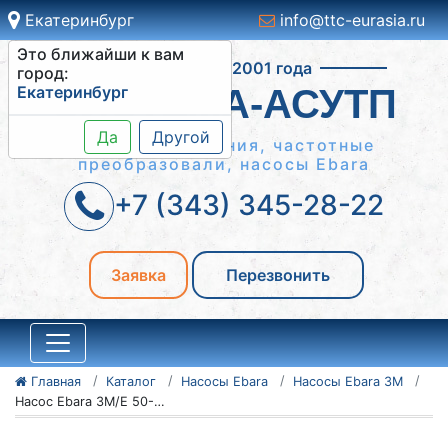
Екатеринбург
info@ttc-eurasia.ru
Это ближайши к вам
Работаем с 2001 года
город:
Екатеринбург
СИСТЕМА-АСУТП
Да
Другой
Шкафы управления, частотные
преобразовали, насосы Ebara
+7 (343) 345-28-22
Заявка
Перезвонить
Главная
Каталог
Насосы Ebara
Насосы Ebara 3M
Насос Ebara 3M/E 50-125/4