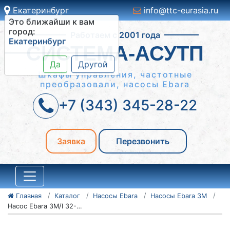
Екатеринбург
info@ttc-eurasia.ru
Это ближайши к вам
Работаем с 2001 года
город:
Екатеринбург
СИСТЕМА-АСУТП
Да
Другой
Шкафы управления, частотные
преобразовали, насосы Ebara
+7 (343) 345-28-22
Заявка
Перезвонить
Главная
Каталог
Насосы Ebara
Насосы Ebara 3M
Насос Ebara 3M/I 32-160/1,5 IE3