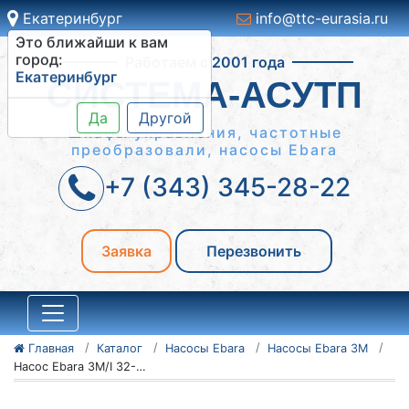
Екатеринбург
info@ttc-eurasia.ru
Это ближайши к вам
Работаем с 2001 года
город:
Екатеринбург
СИСТЕМА-АСУТП
Да
Другой
Шкафы управления, частотные
преобразовали, насосы Ebara
+7 (343) 345-28-22
Заявка
Перезвонить
Главная
Каталог
Насосы Ebara
Насосы Ebara 3M
Насос Ebara 3M/I 32-200/5,5 IE3