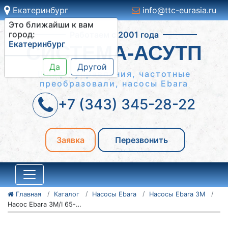
Екатеринбург
info@ttc-eurasia.ru
Это ближайши к вам
Работаем с 2001 года
город:
Екатеринбург
СИСТЕМА-АСУТП
Да
Другой
Шкафы управления, частотные
преобразовали, насосы Ebara
+7 (343) 345-28-22
Заявка
Перезвонить
Главная
Каталог
Насосы Ebara
Насосы Ebara 3M
Насос Ebara 3M/I 65-125/5,5 IE3