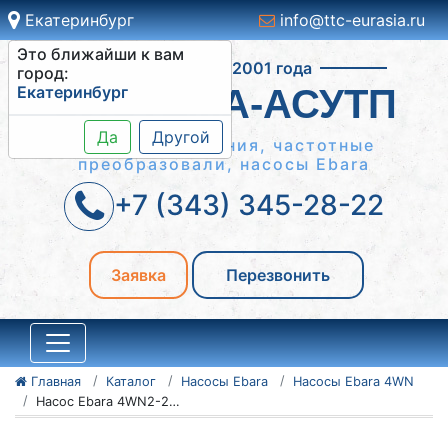
Екатеринбург
info@ttc-eurasia.ru
Это ближайши к вам
Работаем с 2001 года
город:
Екатеринбург
СИСТЕМА-АСУТП
Да
Другой
Шкафы управления, частотные
преобразовали, насосы Ebara
+7 (343) 345-28-22
Заявка
Перезвонить
Главная
Каталог
Насосы Ebara
Насосы Ebara 4WN
Насос Ebara 4WN2-20/1,1M OF EPE