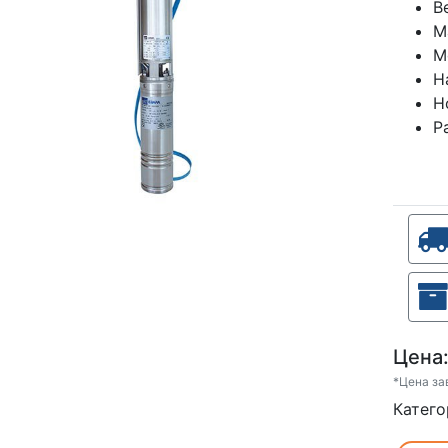
В
М
М
Н
Н
Р
Цена
*Цена за
Катего