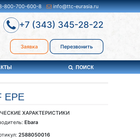
8-800-700-600-8
info@ttc-eurasia.ru
+7 (343) 345-28-22
Заявка
Перезвонить
АКТЫ
ПОИСК
F EPE
ЧЕСКИЕ ХАРАКТЕРИСТИКИ
водитель:
Ebara
ртикул:
2588050016