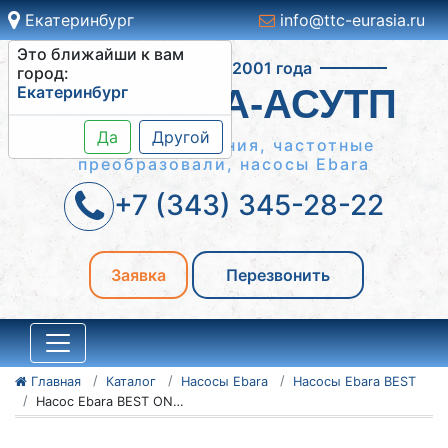
Екатеринбург
info@ttc-eurasia.ru
Это ближайши к вам
Работаем с 2001 года
город:
Екатеринбург
СИСТЕМА-АСУТП
Да
Другой
Шкафы управления, частотные
преобразовали, насосы Ebara
+7 (343) 345-28-22
Заявка
Перезвонить
Главная
Каталог
Насосы Ebara
Насосы Ebara BEST
Насос Ebara BEST ONE MA 10MT H07RN-F