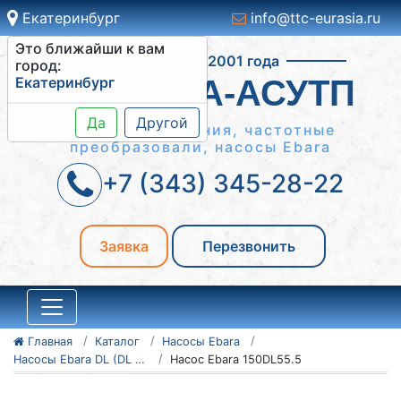
Екатеринбург
info@ttc-eurasia.ru
Это ближайши к вам
Работаем с 2001 года
город:
Екатеринбург
СИСТЕМА-АСУТП
Да
Другой
Шкафы управления, частотные
преобразовали, насосы Ebara
+7 (343) 345-28-22
Заявка
Перезвонить
Главная
Каталог
Насосы Ebara
Насосы Ebara DL (DL W/C)
Насос Ebara 150DL55.5