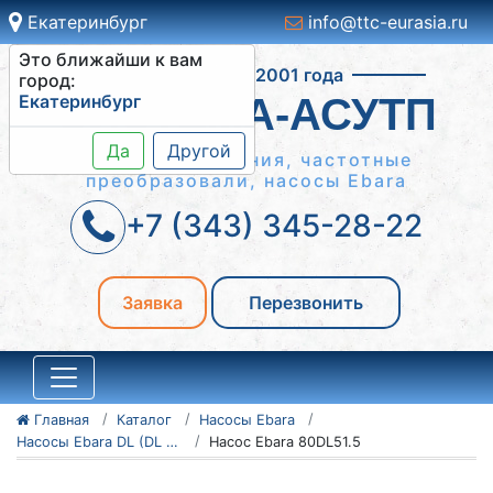
Екатеринбург
info@ttc-eurasia.ru
Это ближайши к вам
Работаем с 2001 года
город:
Екатеринбург
СИСТЕМА-АСУТП
Да
Другой
Шкафы управления, частотные
преобразовали, насосы Ebara
+7 (343) 345-28-22
Заявка
Перезвонить
Главная
Каталог
Насосы Ebara
Насосы Ebara DL (DL W/C)
Насос Ebara 80DL51.5