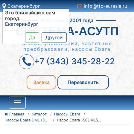
Екатеринбург
info@ttc-eurasia.ru
Это ближайши к вам
Работаем с 2001 года
город:
Екатеринбург
СИСТЕМА-АСУТП
Да
Другой
Шкафы управления, частотные
преобразовали, насосы Ebara
+7 (343) 345-28-22
Заявка
Перезвонить
Главная
Каталог
Насосы Ebara
Насосы Ebara DML (DMLF)
Насос Ebara 150DML57.5