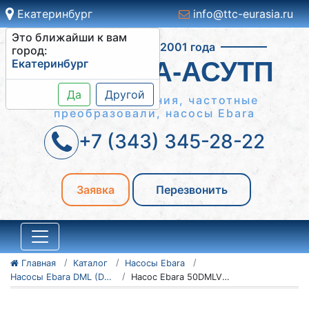
Екатеринбург
info@ttc-eurasia.ru
Это ближайши к вам
Работаем с 2001 года
город:
Екатеринбург
СИСТЕМА-АСУТП
Да
Другой
Шкафы управления, частотные
преобразовали, насосы Ebara
+7 (343) 345-28-22
Заявка
Перезвонить
Главная
Каталог
Насосы Ebara
Насосы Ebara DML (DMLF)
Насос Ebara 50DMLVF51.5M2BG