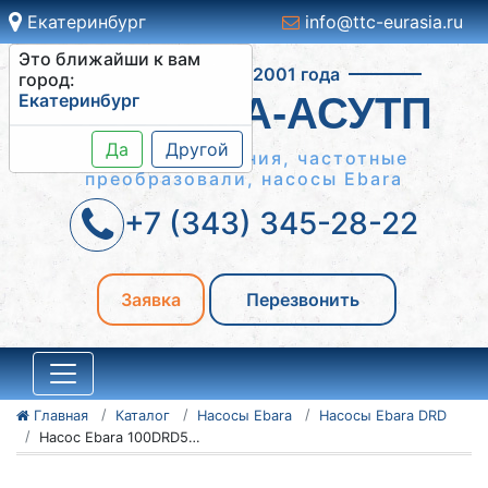
Екатеринбург
info@ttc-eurasia.ru
Это ближайши к вам
Работаем с 2001 года
город:
Екатеринбург
СИСТЕМА-АСУТП
Да
Другой
Шкафы управления, частотные
преобразовали, насосы Ebara
+7 (343) 345-28-22
Заявка
Перезвонить
Главная
Каталог
Насосы Ebara
Насосы Ebara DRD
Насос Ebara 100DRD52.8T6AG