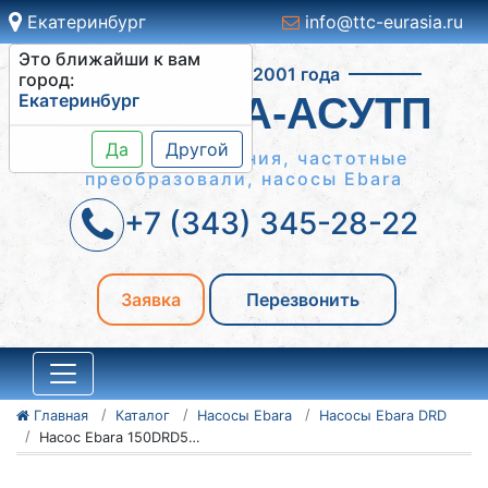
Екатеринбург
info@ttc-eurasia.ru
Это ближайши к вам
Работаем с 2001 года
город:
Екатеринбург
СИСТЕМА-АСУТП
Да
Другой
Шкафы управления, частотные
преобразовали, насосы Ebara
+7 (343) 345-28-22
Заявка
Перезвонить
Главная
Каталог
Насосы Ebara
Насосы Ebara DRD
Насос Ebara 150DRD512T6AG