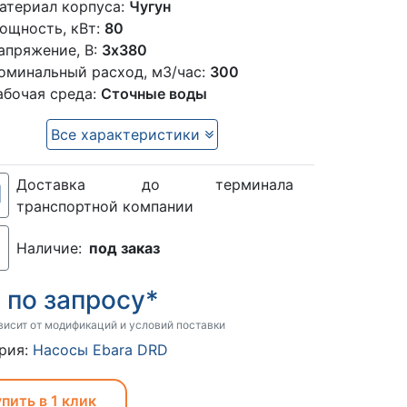
атериал корпуса:
Чугун
ощность, кВт:
80
апряжение, В:
3х380
оминальный расход, м3/час:
300
абочая среда:
Сточные воды
Все характеристики
Доставка до терминала
транспортной компании
Наличие:
под заказ
по запросу*
:
висит от модификаций и условий поставки
рия:
Насосы Ebara DRD
пить в 1 клик