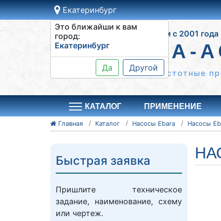
Екатеринбург
Это ближайши к вам
Работаем с 2001 года
город:
Екатеринбург
СИСТЕМА-А
Да
Другой
Шкафы управления, частотные пр
КАТАЛОГ
ПРИМЕНЕНИЕ
Главная
Каталог
Насосы Ebara
Насосы Eb
НА
Быстрая заявка
Пришлите техническое
задание, наименование, схему
или чертеж.