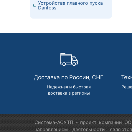
Устройства плавного пуска
Danfoss
Доставка по России, СНГ
Тех
Надежная и быстрая
Реше
доставка в регионы
Система-АСУТП - проект компании ООО
направлением деятельности являютс