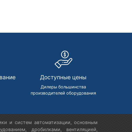
вание
Доступные цены
м
Дилеры большинства
производителей оборудования
ики и систем автоматизации, основным
дованием, дробилками, вентиляцией,