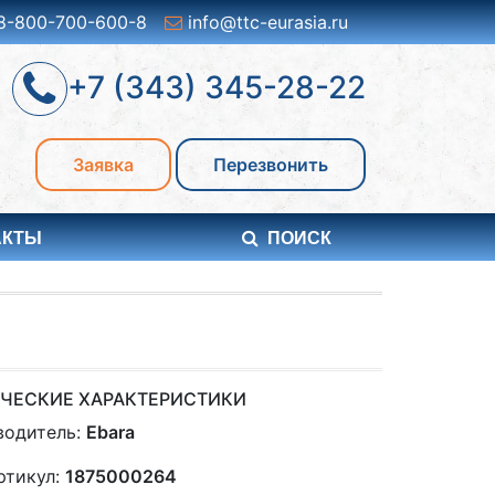
8-800-700-600-8
info@ttc-eurasia.ru
+7 (343) 345-28-22
Заявка
Перезвонить
АКТЫ
ПОИСК
ЧЕСКИЕ ХАРАКТЕРИСТИКИ
водитель:
Ebara
ртикул:
1875000264