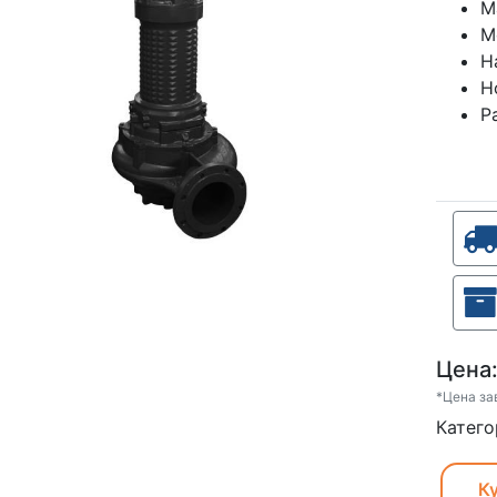
М
М
Н
Н
Р
Цена
*Цена за
Катего
Ку