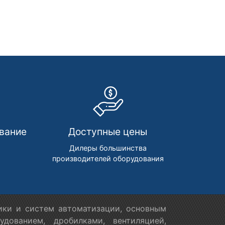
вание
Доступные цены
м
Дилеры большинства
производителей оборудования
ики и систем автоматизации, основным
дованием, дробилками, вентиляцией,