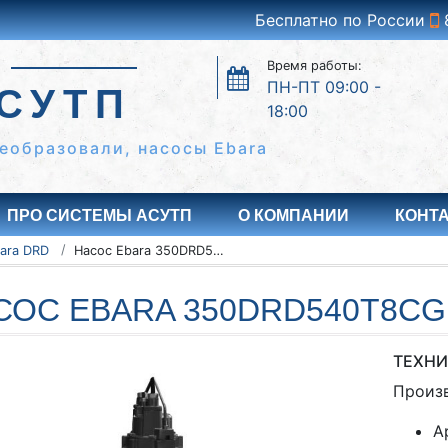
Бесплатно по России
Время работы:
ПН-ПТ 09:00 -
СУТП
18:00
еобразовали, насосы Ebara
ПРО СИСТЕМЫ АСУТП
О КОМПАНИИ
КОНТ
ara DRD
Насос Ebara 350DRD540T8CG
СОС EBARA 350DRD540T8CG
ТЕХНИ
Произ
А