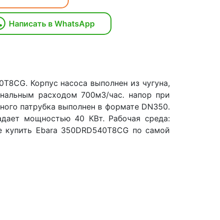
Написать в WhatsApp
T8CG. Корпус насоса выполнен из чугуна,
инальным расходом 700м3/час. напор при
рного патрубка выполнен в формате DN350.
адает мощностью 40 КВт. Рабочая среда:
е купить Ebara 350DRD540T8CG по самой