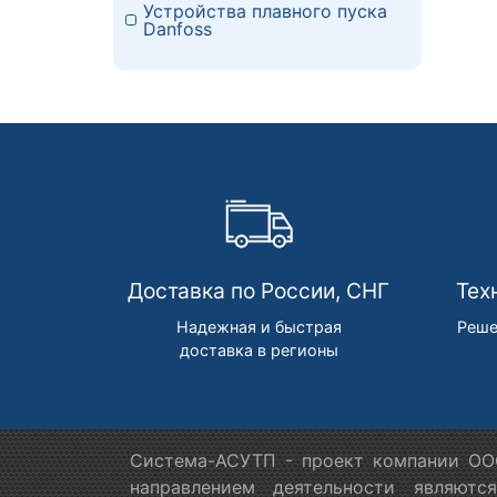
Устройства плавного пуска
Danfoss
Доставка по России, СНГ
Тех
Надежная и быстрая
Реше
доставка в регионы
Система-АСУТП - проект компании ООО
направлением деятельности являютс