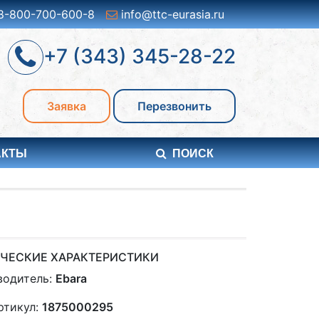
8-800-700-600-8
info@ttc-eurasia.ru
+7 (343) 345-28-22
Заявка
Перезвонить
АКТЫ
ПОИСК
ЧЕСКИЕ ХАРАКТЕРИСТИКИ
водитель:
Ebara
ртикул:
1875000295