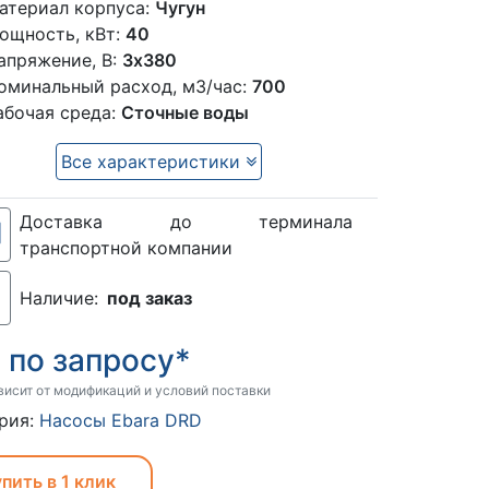
атериал корпуса:
Чугун
ощность, кВт:
40
апряжение, В:
3х380
оминальный расход, м3/час:
700
абочая среда:
Сточные воды
Все характеристики
Доставка до терминала
транспортной компании
Наличие:
под заказ
по запросу*
:
висит от модификаций и условий поставки
рия:
Насосы Ebara DRD
пить в 1 клик