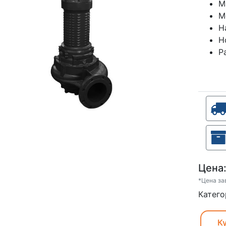
М
М
Н
Н
Р
Цена
*Цена за
Катего
Ку