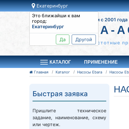
Екатеринбург
Это ближайши к вам
Работаем с 2001 года
город:
Екатеринбург
СИСТЕМА-А
Да
Другой
Шкафы управления, частотные пр
КАТАЛОГ
ПРИМЕНЕНИЕ
Главная
Каталог
Насосы Ebara
Насосы Eb
НА
Быстрая заявка
Пришлите техническое
задание, наименование, схему
или чертеж.