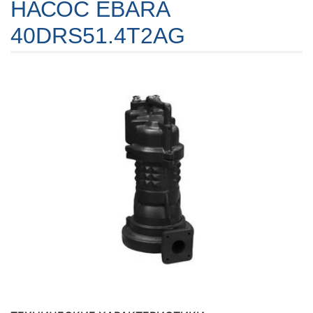
НАСОС EBARA
40DRS51.4T2AG