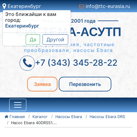
Екатеринбург
info@ttc-eurasia.ru
Это ближайши к вам
Работаем с 2001 года
город:
Екатеринбург
СИСТЕМА-АСУТП
Да
Другой
Шкафы управления, частотные
преобразовали, насосы Ebara
+7 (343) 345-28-22
Заявка
Перезвонить
Главная
Каталог
Насосы Ebara
Насосы Ebara DRS
Насос Ebara 40DRS51.4T2AG