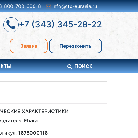
8-800-700-600-8
info@ttc-eurasia.ru
+7 (343) 345-28-22
Заявка
Перезвонить
АКТЫ
ПОИСК
ЧЕСКИЕ ХАРАКТЕРИСТИКИ
водитель:
Ebara
ртикул:
1875000118