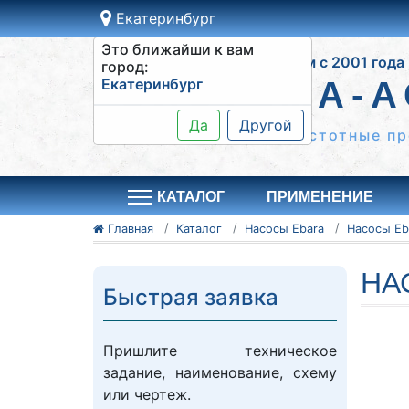
Екатеринбург
Это ближайши к вам
Работаем с 2001 года
город:
Екатеринбург
СИСТЕМА-А
Да
Другой
Шкафы управления, частотные пр
КАТАЛОГ
ПРИМЕНЕНИЕ
Главная
Каталог
Насосы Ebara
Насосы Eb
НА
Быстрая заявка
Пришлите техническое
задание, наименование, схему
или чертеж.