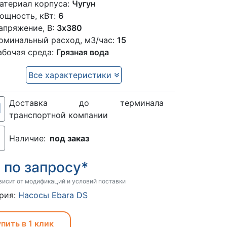
атериал корпуса:
Чугун
ощность, кВт:
6
апряжение, В:
3х380
оминальный расход, м3/час:
15
абочая среда:
Грязная вода
Все характеристики
Доставка до терминала
транспортной компании
Наличие:
под заказ
по запросу*
:
висит от модификаций и условий поставки
рия:
Насосы Ebara DS
пить в 1 клик