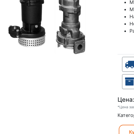
М
М
Н
Н
Р
Цена
*Цена за
Катего
Ку