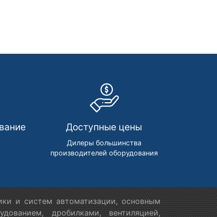
вание
Доступные цены
м
Дилеры большинства
производителей оборудования
ики и систем автоматизации, основным
дованием, дробилками, вентиляцией,