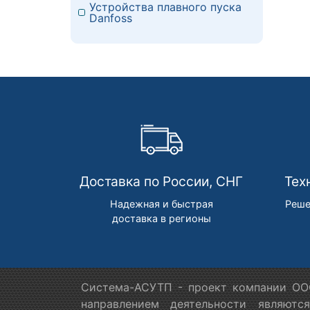
Устройства плавного пуска
Danfoss
Доставка по России, СНГ
Тех
Надежная и быстрая
Реше
доставка в регионы
Система-АСУТП - проект компании ООО
направлением деятельности являютс