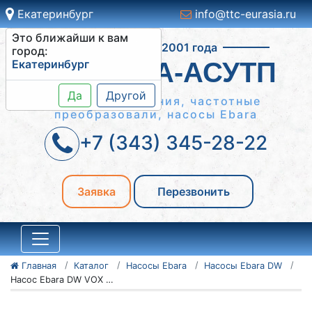
Екатеринбург
info@ttc-eurasia.ru
Это ближайши к вам
Работаем с 2001 года
город:
Екатеринбург
СИСТЕМА-АСУТП
Да
Другой
Шкафы управления, частотные
преобразовали, насосы Ebara
+7 (343) 345-28-22
Заявка
Перезвонить
Главная
Каталог
Насосы Ebara
Насосы Ebara DW
Насос Ebara DW VOX M 75 A