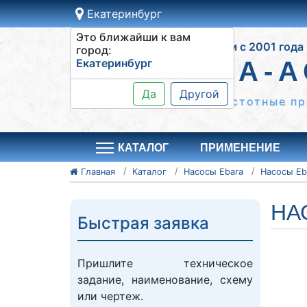
Екатеринбург
Это ближайши к вам
Работаем с 2001 года
город:
Екатеринбург
СИСТЕМА-А
Да
Другой
Шкафы управления, частотные пр
КАТАЛОГ
ПРИМЕНЕНИЕ
Главная
Каталог
Насосы Ebara
НА
Быстрая заявка
Пришлите техническое
задание, наименование, схему
или чертеж.