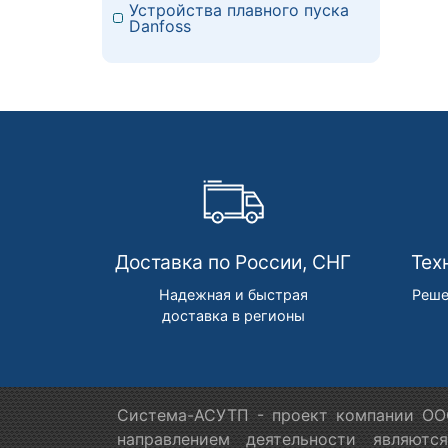
Устройства плавного пуска
Danfoss
Доставка по России, СНГ
Тех
Надежная и быстрая
Реше
доставка в регионы
Система-АСУТП - проект компании ООО
направлением деятельности являютс