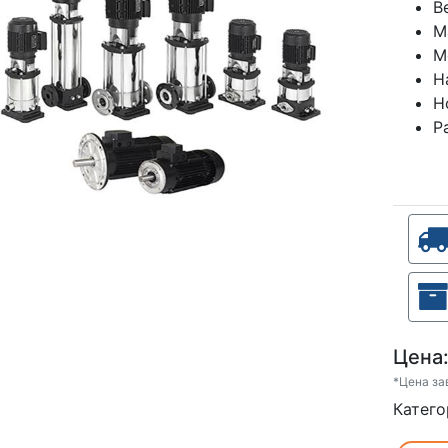
В
М
М
Н
Н
Р
Цена
*Цена за
Катего