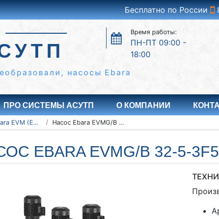
Бесплатно по России
Время работы:
ПН-ПТ 09:00 -
СУТП
18:00
еобразовали, насосы Ebara
ПРО СИСТЕМЫ АСУТП
О КОМПАНИИ
КОНТ
Насосы Ebara EVM (EVMSG/EVMSL)
Насос Ebara EVMG/B 32-5-3F5/11,0
СОС EBARA EVMG/B 32-5-3F5/
ТЕХНИ
Произ
А