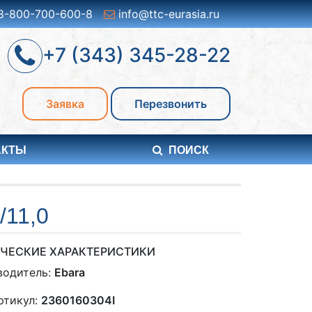
8-800-700-600-8
info@ttc-eurasia.ru
+7 (343) 345-28-22
Заявка
Перезвонить
АКТЫ
ПОИСК
11,0
ЧЕСКИЕ ХАРАКТЕРИСТИКИ
водитель:
Ebara
ртикул:
2360160304I