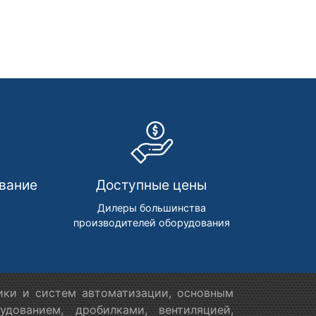
вание
Доступные цены
м
Дилеры большинства
производителей оборудования
ики и систем автоматизации, основным
дованием, дробилками, вентиляцией,