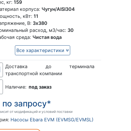
ес, кг:
159
атериал корпуса:
Чугун/AISI304
ощность, кВт:
11
апряжение, В:
3х380
оминальный расход, м3/час:
30
абочая среда:
Чистая вода
Все характеристики
Доставка до терминала
транспортной компании
Наличие:
под заказ
по запросу*
:
висит от модификаций и условий поставки
рия:
Насосы Ebara EVM (EVMSG/EVMSL)