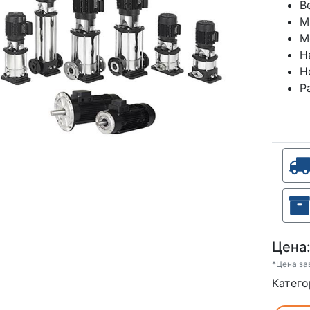
В
М
М
Н
Н
Р
Цена
*Цена за
Катего