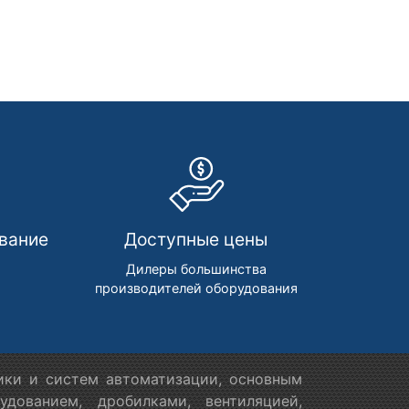
вание
Доступные цены
м
Дилеры большинства
производителей оборудования
ики и систем автоматизации, основным
дованием, дробилками, вентиляцией,