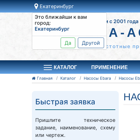
Екатеринбург
Это ближайши к вам
Работаем с 2001 года
город:
Екатеринбург
СИСТЕМА-А
Да
Другой
Шкафы управления, частотные пр
КАТАЛОГ
ПРИМЕНЕНИЕ
Главная
Каталог
Насосы Ebara
НА
Быстрая заявка
Пришлите техническое
задание, наименование, схему
или чертеж.