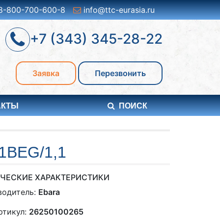
8-800-700-600-8
info@ttc-eurasia.ru
+7 (343) 345-28-22
Заявка
Перезвонить
АКТЫ
ПОИСК
1BEG/1,1
ЧЕСКИЕ ХАРАКТЕРИСТИКИ
водитель:
Ebara
ртикул:
26250100265