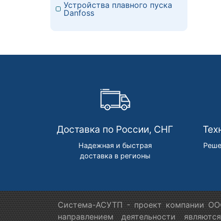
Устройства плавного пуска
Danfoss
Доставка по России, СНГ
Тех
Надежная и быстрая
Реше
доставка в регионы
Система-АСУТП - проект компании ООО
направлением деятельности являютс