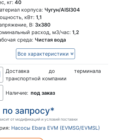
ес, кг:
40
атериал корпуса:
Чугун/AISI304
ощность, кВт:
1,1
апряжение, В:
3х380
оминальный расход, м3/час:
1,2
абочая среда:
Чистая вода
Все характеристики
Доставка до терминала
транспортной компании
Наличие:
под заказ
по запросу*
:
висит от модификаций и условий поставки
рия:
Насосы Ebara EVM (EVMSG/EVMSL)