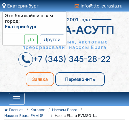
Екатеринбург
info@ttc-eurasia.ru
Это ближайши к вам
Работаем с 2001 года
город:
Екатеринбург
СИСТЕМА-АСУТП
Да
Другой
Шкафы управления, частотные
преобразовали, насосы Ebara
+7 (343) 345-28-22
Заявка
Перезвонить
Главная
Каталог
Насосы Ebara
Насосы Ebara EVM (EVMSG/EVMSL)
Насос Ebara EVMSG 10-12F5 Q1BEG/5,5