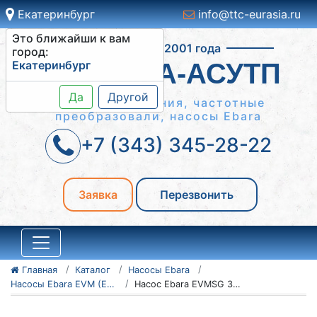
Екатеринбург
info@ttc-eurasia.ru
Это ближайши к вам
Работаем с 2001 года
город:
Екатеринбург
СИСТЕМА-АСУТП
Да
Другой
Шкафы управления, частотные
преобразовали, насосы Ebara
+7 (343) 345-28-22
Заявка
Перезвонить
Главная
Каталог
Насосы Ebara
Насосы Ebara EVM (EVMSG/EVMSL)
Насос Ebara EVMSG 3-3F5 Q1BEG/0,37