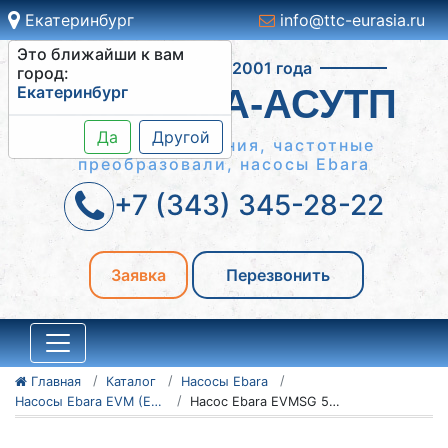
Екатеринбург
info@ttc-eurasia.ru
Это ближайши к вам
Работаем с 2001 года
город:
Екатеринбург
СИСТЕМА-АСУТП
Да
Другой
Шкафы управления, частотные
преобразовали, насосы Ebara
+7 (343) 345-28-22
Заявка
Перезвонить
Главная
Каталог
Насосы Ebara
Насосы Ebara EVM (EVMSG/EVMSL)
Насос Ebara EVMSG 5-9F5 Q1BEG/2,2