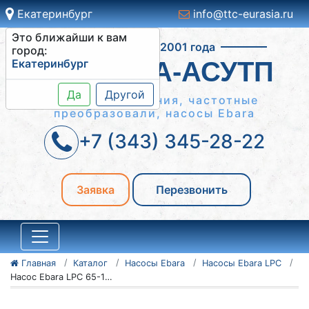
Екатеринбург
info@ttc-eurasia.ru
Это ближайши к вам
Работаем с 2001 года
город:
Екатеринбург
СИСТЕМА-АСУТП
Да
Другой
Шкафы управления, частотные
преобразовали, насосы Ebara
+7 (343) 345-28-22
Заявка
Перезвонить
Главная
Каталог
Насосы Ebara
Насосы Ebara LPC
Насос Ebara LPC 65-160/7,5 IE3