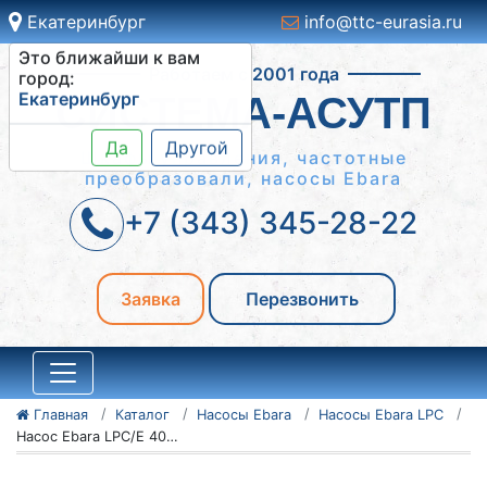
Екатеринбург
info@ttc-eurasia.ru
Это ближайши к вам
Работаем с 2001 года
город:
Екатеринбург
СИСТЕМА-АСУТП
Да
Другой
Шкафы управления, частотные
преобразовали, насосы Ebara
+7 (343) 345-28-22
Заявка
Перезвонить
Главная
Каталог
Насосы Ebara
Насосы Ebara LPC
Насос Ebara LPC/E 40-125/1,1 IE2