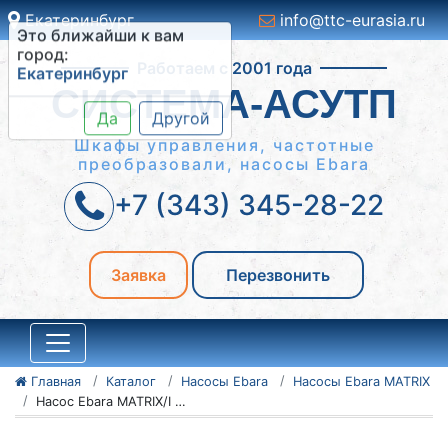
Екатеринбург
info@ttc-eurasia.ru
Это ближайши к вам
Работаем с 2001 года
город:
Екатеринбург
СИСТЕМА-АСУТП
Да
Другой
Шкафы управления, частотные
преобразовали, насосы Ebara
+7 (343) 345-28-22
Заявка
Перезвонить
Главная
Каталог
Насосы Ebara
Насосы Ebara MATRIX
Насос Ebara MATRIX/I 5-4T/0,9 IE3