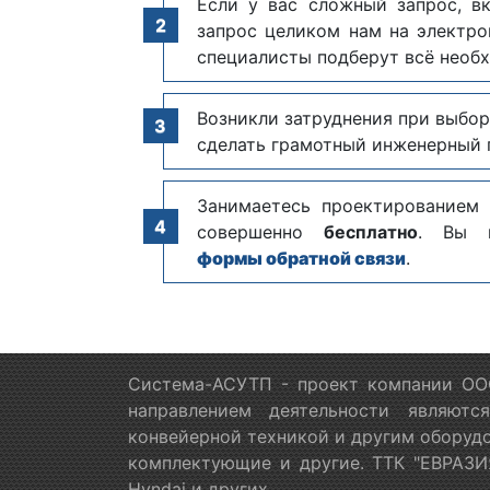
Если у вас сложный запрос, в
запрос целиком нам на электр
специалисты подберут всё необх
Возникли затруднения при выбор
сделать грамотный инженерный п
Занимаетесь проектированием
совершенно
бесплатно
. Вы 
формы обратной связи
.
Система-АСУТП - проект компании ООО
направлением деятельности являютс
конвейерной техникой и другим оборудо
комплектующие и другие. ТТК "ЕВРАЗИЯ
Hyndai и других.