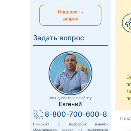
Направить
запрос
Задать вопрос
О
п
з
п
Зам. директора по сбыту
Евгений
8-800-700-600-8
Пока
Поможет с подбором нашего
оборудования, ответит на технические