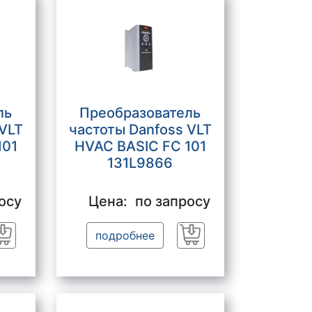
ль
Преобразователь
 VLT
частоты Danfoss VLT
101
HVAC BASIC FC 101
131L9866
осу
Цена:
по запросу
подробнее
Заказать
Заказать