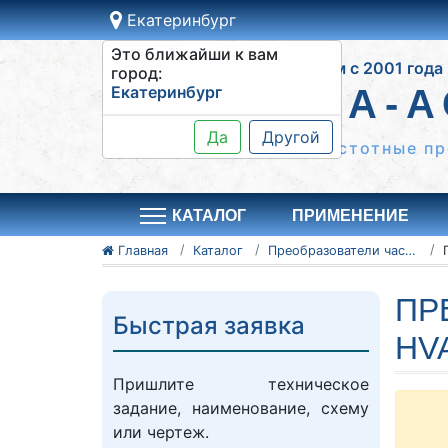
Екатеринбург
Это ближайши к вам
Работаем с 2001 года
город:
Екатеринбург
СИСТЕМА-А
Да
Другой
Шкафы управления, частотные пр
КАТАЛОГ
ПРИМЕНЕНИЕ
Главная
Каталог
Преобразователи частоты Danfoss
ПР
Быстрая заявка
HV
Пришлите техническое
задание, наименование, схему
или чертеж.