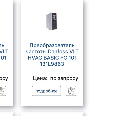
ль
Преобразователь
 VLT
частоты Danfoss VLT
101
HVAC BASIC FC 101
131L9863
осу
Цена:
по запросу
подробнее
Заказать
Заказать