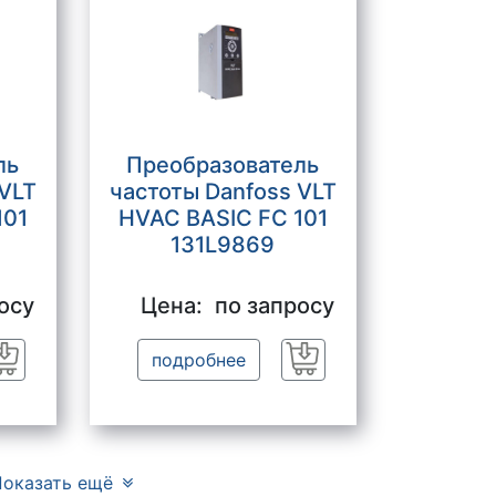
ль
Преобразователь
 VLT
частоты Danfoss VLT
101
HVAC BASIC FC 101
131L9869
осу
Цена:
по запросу
подробнее
Заказать
Заказать
оказать ещё