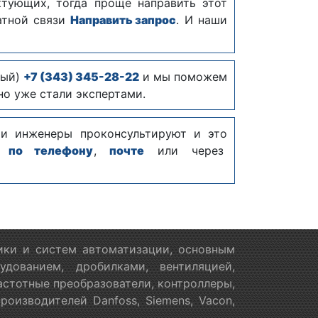
тующих, тогда проще направить этот
атной связи
Направить запрос
. И наши
ный)
+7 (343) 345-28-22
и мы поможем
но уже стали экспертами.
ши инженеры проконсультируют и это
м:
по телефону
,
почте
или через
ики и систем автоматизации, основным
дованием, дробилками, вентиляцией,
астотные преобразователи, контроллеры,
оизводителей Danfoss, Siemens, Vacon,