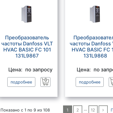
Преобразователь
Преобразовате
частоты Danfoss VLT
частоты Danfoss
HVAC BASIC FC 101
HVAC BASIC FC 
131L9867
131L9868
Цена:
по запросу
Цена:
по запр
подробнее
подробнее
Заказать
…
Показано с 1 по
9
из 108
1
2
12
П