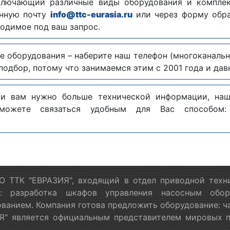
ключающий различные виды оборудования и комплек
онную почту
info@ttc-eurasia.ru
или через форму обр
одимое под ваш запрос.
е оборудования – наберите наш телефон (многоканаль
одбор, потому что занимаемся этим с 2001 года и дав
 и вам нужно больше технической информации, на
можете связаться удобным для Вас способо
 ТТК "ЕВРАЗИЯ", входящий в отдел приводной техн
я: разработка шкафов управления насосным обору
ванием. Компания готова предложить оборудование: ч
" является официальным представителем мировых пр