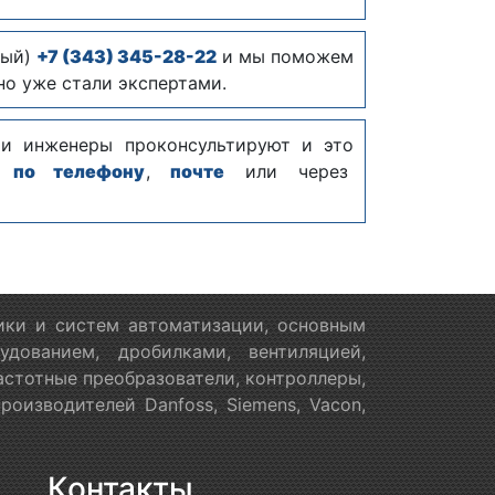
ный)
+7 (343) 345-28-22
и мы поможем
но уже стали экспертами.
ши инженеры проконсультируют и это
м:
по телефону
,
почте
или через
ики и систем автоматизации, основным
дованием, дробилками, вентиляцией,
астотные преобразователи, контроллеры,
оизводителей Danfoss, Siemens, Vacon,
Контакты