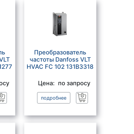
ль
Преобразователь
 VLT
частоты Danfoss VLT
1277
HVAC FC 102 131B3318
осу
Цена:
по запросу
подробнее
Заказать
Заказать