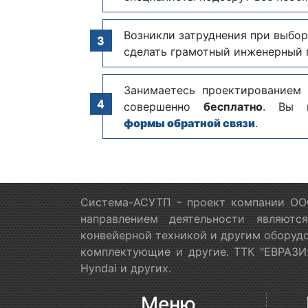
Возникли затруднения при выбор
сделать грамотный инженерный п
Занимаетесь проектированием
совершенно
бесплатно
. Вы 
формы обратной связи
.
Система-АСУТП - проект компании ООО
направлением деятельности являютс
конвейерной техникой и другим оборудо
комплектующие и другие. ТТК "ЕВРАЗИЯ
Hyndai и других.
Меню