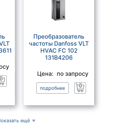
ль
Преобразователь
 VLT
частоты Danfoss VLT
3611
HVAC FC 102
131B4206
осу
Цена:
по запросу
Заказать
подробнее
Заказать
оказать ещё