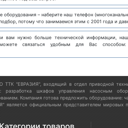
е оборудования – наберите наш телефон (многоканаль
одбор, потому что занимаемся этим с 2001 года и дав
 и вам нужно больше технической информации, на
можете связаться удобным для Вас способо
 ТТК "ЕВРАЗИЯ", входящий в отдел приводной техн
я: разработка шкафов управления насосным обору
ванием. Компания готова предложить оборудование: ч
" является официальным представителем мировых пр
Категории товаров