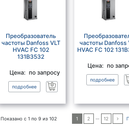
Преобразователь
Преобразовате
частоты Danfoss VLT
частоты Danfoss
HVAC FC 102
HVAC FC 102 131B
131B3532
Цена:
по запр
Цена:
по запросу
подробнее
подробнее
Заказать
…
Показано с 1 по
9
из 102
1
2
12
П