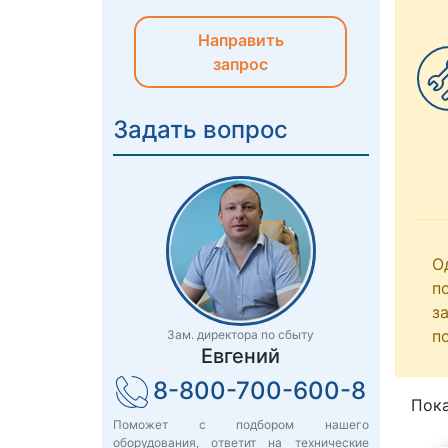
Направить
запрос
Задать вопрос
О
п
з
п
Зам. директора по сбыту
Евгений
8-800-700-600-8
Пока
Поможет с подбором нашего
оборудования, ответит на технические