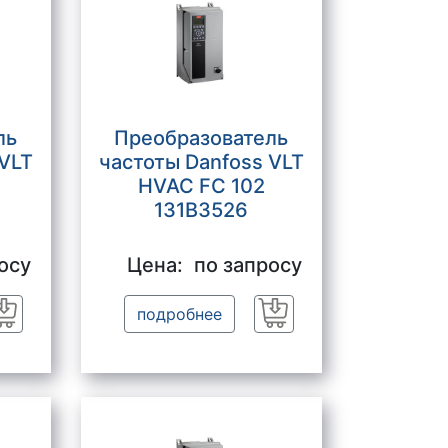
ль
Преобразователь
 VLT
частоты Danfoss VLT
HVAC FC 102
131B3526
осу
Цена:
по запросу
подробнее
Заказать
Заказать