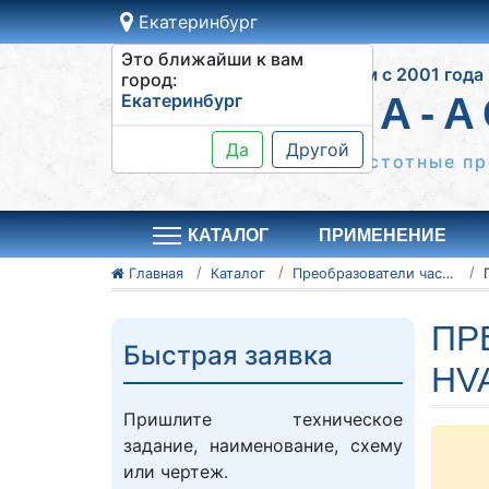
Екатеринбург
Это ближайши к вам
Работаем с 2001 года
город:
Екатеринбург
СИСТЕМА-А
Да
Другой
Шкафы управления, частотные пр
КАТАЛОГ
ПРИМЕНЕНИЕ
Главная
Каталог
Преобразователи частоты Danfoss
ПР
Быстрая заявка
HV
Пришлите техническое
задание, наименование, схему
или чертеж.