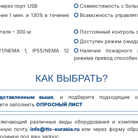
через порт USB
Совместимость с боль
ие 1 мин. и 130% в течение
Возможность управлять
теля – 300 м
Постоянный контроль 
Доступен режим ожид
P21/NEMA 1, IP55/NEMA 12
Наличие пожарного 
режима привод способен
КАК ВЫБРАТЬ?
едставленным выше
, и подберите подходящее о
ете заполнить
ОПРОСНЫЙ ЛИСТ
ключающий различные виды оборудования и комплек
онную почту
info@ttc-eurasia.ru
или через форму обр
одимое под ваш запрос.