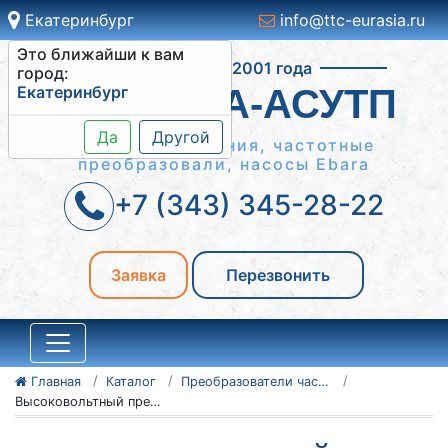
Екатеринбург
info@ttc-eurasia.ru
Это ближайши к вам
Работаем с 2001 года
город:
Екатеринбург
СИСТЕМА-АСУТП
Да
Другой
Шкафы управления, частотные
преобразовали, насосы Ebara
+7 (343) 345-28-22
Заявка
Перезвонить
Главная
Каталог
Преобразователи частоты VEDADRIVE
Высоковольтный преобразователь частоты VEDADRIVE VD-350KU2F531AX031 350 кВА 6,6 кВ 280 кВт