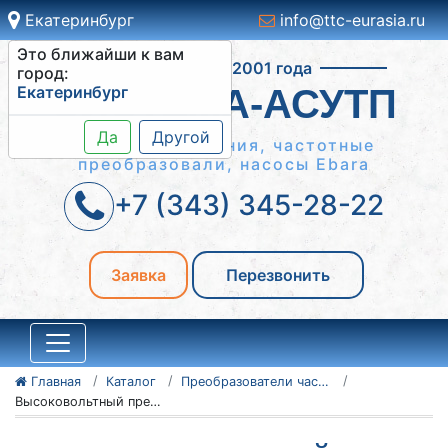
Екатеринбург
info@ttc-eurasia.ru
Это ближайши к вам
Работаем с 2001 года
город:
Екатеринбург
СИСТЕМА-АСУТП
Да
Другой
Шкафы управления, частотные
преобразовали, насосы Ebara
+7 (343) 345-28-22
Заявка
Перезвонить
Главная
Каталог
Преобразователи частоты VEDADRIVE
Высоковольтный преобразователь частоты VEDADRIVE VD-3700U4F531AX205 3700 кВА 11 кВ 2950 кВт