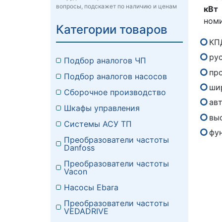
вопросы, подскажет по наличию и ценам
кВт
номи
Категории товаров
КП
ру
Подбор аналогов ЧП
пр
Подбор аналогов насосов
ши
Сборочное производство
ав
Шкафы управления
вы
Системы АСУ ТП
фу
Преобразователи частоты
Danfoss
Преобразователи частоты
Vacon
Насосы Ebara
Преобразователи частоты
VEDADRIVE