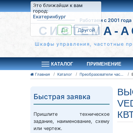
Екатеринбург
Это ближайши к вам
Работаем с 2001 года
город:
Екатеринбург
СИСТЕМА-А
Да
Другой
Шкафы управления, частотные пр
КАТАЛОГ
ПРИМЕНЕНИЕ
Главная
Каталог
Преобразователи частоты VEDADRIVE
ВЫ
Быстрая заявка
VE
КВ
Пришлите техническое
задание, наименование, схему
или чертеж.