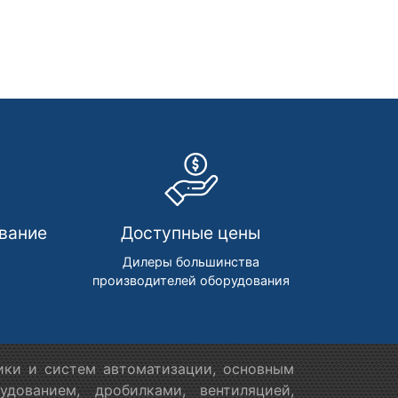
вание
Доступные цены
м
Дилеры большинства
производителей оборудования
ики и систем автоматизации, основным
дованием, дробилками, вентиляцией,