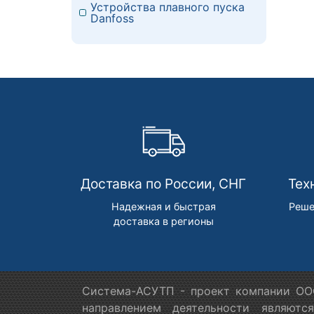
Устройства плавного пуска
Danfoss
Доставка по России, СНГ
Тех
Надежная и быстрая
Реше
доставка в регионы
Система-АСУТП - проект компании ООО
направлением деятельности являютс