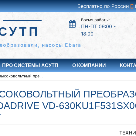
Бесплатно по России
Время работы:
ПН-ПТ 09:00 -
СУТП
18:00
еобразовали, насосы Ebara
ПРО СИСТЕМЫ АСУТП
О КОМПАНИИ
КОНТ
Высоковольтный преобразователь частоты VEDADRIVE VD-630KU1F531SX061 630 кВА 6 кВ 500 кВт
СОКОВОЛЬТНЫЙ ПРЕОБРАЗ
DADRIVE VD-630KU1F531SX061
Т
ТЕХНИ