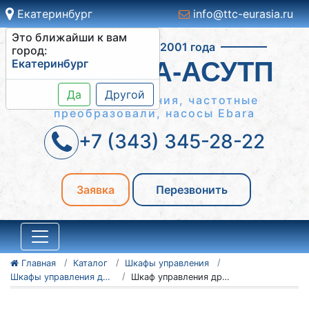
Екатеринбург
info@ttc-eurasia.ru
Это ближайши к вам
Работаем с 2001 года
город:
Екатеринбург
СИСТЕМА-АСУТП
Да
Другой
Шкафы управления, частотные
преобразовали, насосы Ebara
+7 (343) 345-28-22
Заявка
Перезвонить
Главная
Каталог
Шкафы управления
Шкафы управления дробилками ШУД
Шкаф управления дробилками ШУД 3-30