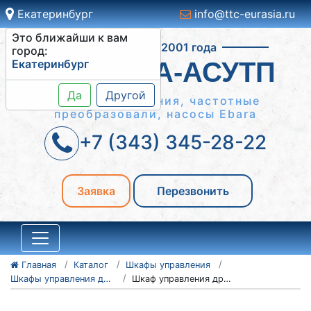
Екатеринбург
info@ttc-eurasia.ru
Это ближайши к вам
Работаем с 2001 года
город:
Екатеринбург
СИСТЕМА-АСУТП
Да
Другой
Шкафы управления, частотные
преобразовали, насосы Ebara
+7 (343) 345-28-22
Заявка
Перезвонить
Главная
Каталог
Шкафы управления
Шкафы управления дробилками ШУД
Шкаф управления дробилками ШУД 3-55