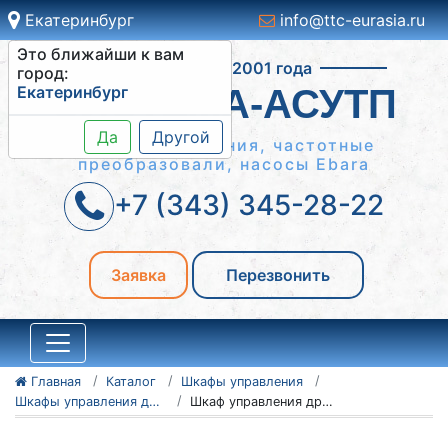
Екатеринбург
info@ttc-eurasia.ru
Это ближайши к вам
Работаем с 2001 года
город:
Екатеринбург
СИСТЕМА-АСУТП
Да
Другой
Шкафы управления, частотные
преобразовали, насосы Ebara
+7 (343) 345-28-22
Заявка
Перезвонить
Главная
Каталог
Шкафы управления
Шкафы управления дробилками ШУД
Шкаф управления дробилками ШУД 5-0.75