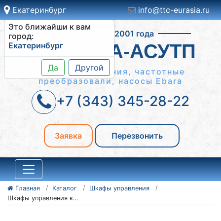
Екатеринбург
info@ttc-eurasia.ru
Это ближайши к вам
Работаем с 2001 года
город:
Екатеринбург
СИСТЕМА-АСУТП
Да
Другой
Шкафы управления, частотные
преобразовали, насосы Ebara
+7 (343) 345-28-22
Заявка
Перезвонить
Главная
Каталог
Шкафы управления
Шкафы управления конвейерами