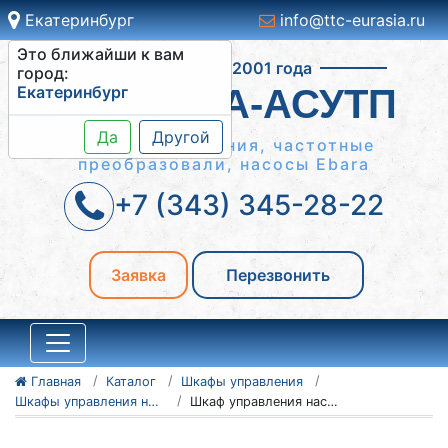
Екатеринбург
info@ttc-eurasia.ru
Это ближайши к вам
Работаем с 2001 года
город:
Екатеринбург
СИСТЕМА-АСУТП
Да
Другой
Шкафы управления, частотные
преобразовали, насосы Ebara
+7 (343) 345-28-22
Заявка
Перезвонить
Главная
Каталог
Шкафы управления
Шкафы управления насосами ШУН
Шкаф управления насосами ШУН 1-160