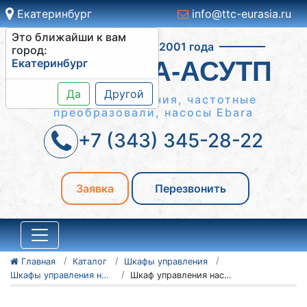
Екатеринбург
info@ttc-eurasia.ru
Это ближайши к вам
Работаем с 2001 года
город:
Екатеринбург
СИСТЕМА-АСУТП
Да
Другой
Шкафы управления, частотные
преобразовали, насосы Ebara
+7 (343) 345-28-22
Заявка
Перезвонить
Главная
Каталог
Шкафы управления
Шкафы управления насосами ШУН
Шкаф управления насосами ШУН 3-4