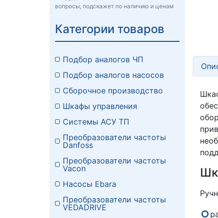
вопросы, подскажет по наличию и ценам
Категории товаров
Подбор аналогов ЧП
Опи
Подбор аналогов насосов
Сборочное производство
Шкаф
обес
Шкафы управления
обо
Системы АСУ ТП
при
Преобразователи частоты
нео
Danfoss
подд
Преобразователи частоты
Vacon
Шк
Насосы Ebara
Ручн
Преобразователи частоты
VEDADRIVE
р