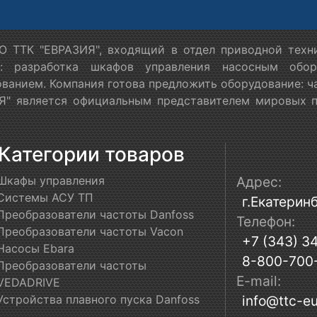
 ТТК "ЕВРАЗИЯ", входящий в отдел приводной техн
я: разработка шкафов управления насосным обору
ванием. Компания готова предложить оборудование: ч
" является официальным представителем мировых пр
Категории товаров
Шкафы управления
Адрес:
Системы АСУ ТП
г.Екатеринб
Преобразователи частоты Danfoss
Телефон:
Преобразователи частоты Vacon
+7 (343) 3
Насосы Ebara
8-800-700
Преобразователи частоты
E-mail:
VEDADRIVE
Устройства плавного пуска Danfoss
info@ttc-eu