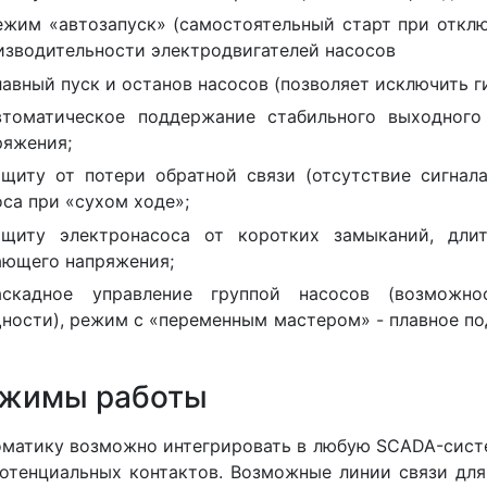
ежим «автозапуск» (самостоятельный старт при отклю
изводительности электродвигателей насосов
лавный пуск и останов насосов (позволяет исключить г
втоматическое поддержание стабильного выходного
ряжения;
ащиту от потери обратной связи (отсутствие сигнала
оса при «сухом ходе»;
ащиту электронасоса от коротких замыканий, дли
ающего напряжения;
аскадное управление группой насосов (возможно
ности), режим с «переменным мастером» - плавное по
жимы работы
матику возможно интегрировать в любую SCADA-сист
отенциальных контактов. Возможные линии связи для