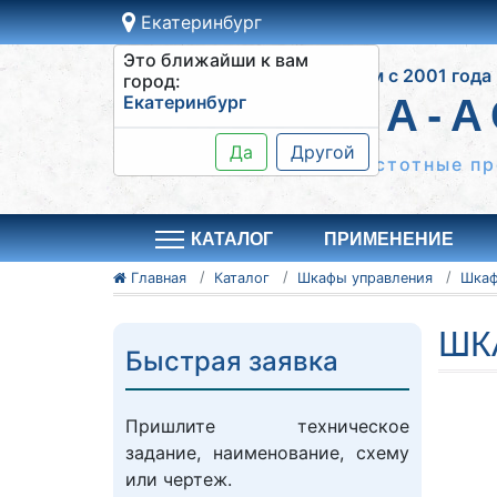
Екатеринбург
Это ближайши к вам
Работаем с 2001 года
город:
Екатеринбург
СИСТЕМА-А
Да
Другой
Шкафы управления, частотные пр
КАТАЛОГ
ПРИМЕНЕНИЕ
Главная
Каталог
Шкафы управления
ШК
Быстрая заявка
Пришлите техническое
задание, наименование, схему
или чертеж.