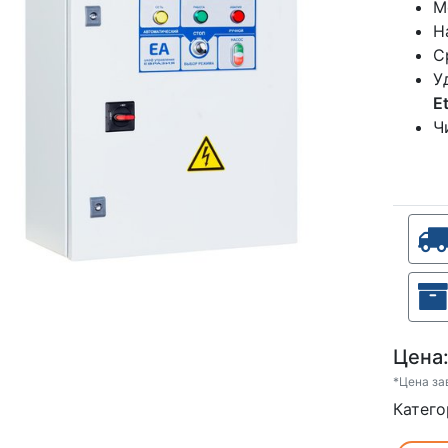
М
Н
С
У
E
Ч
Цена
*Цена за
Катего