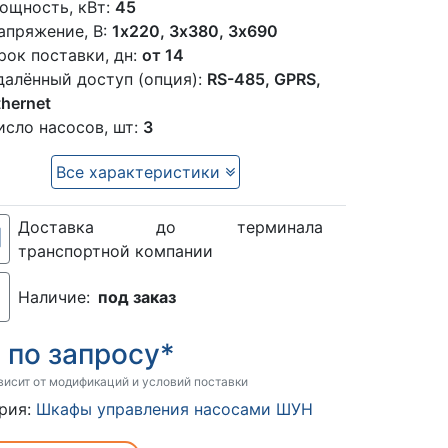
ощность, кВт:
45
апряжение, В:
1x220, 3х380, 3х690
рок поставки, дн:
от 14
далённый доступ (опция):
RS-485, GPRS,
thernet
исло насосов, шт:
3
Все характеристики
Доставка до терминала
транспортной компании
Наличие:
под заказ
по запросу*
:
висит от модификаций и условий поставки
рия:
Шкафы управления насосами ШУН