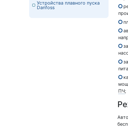
Устройства плавного пуска
р
Danfoss
про
п
а
нап
з
нас
з
пит
к
мощ
ПЧ
;
Ре
Авто
бесп