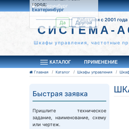
Екатеринбург
Это ближайши к вам
Работаем с 2001 года
город:
Екатеринбург
СИСТЕМА-А
Да
Другой
Шкафы управления, частотные пр
КАТАЛОГ
ПРИМЕНЕНИЕ
Главная
Каталог
Шкафы управления
ШК
Быстрая заявка
Пришлите техническое
задание, наименование, схему
или чертеж.