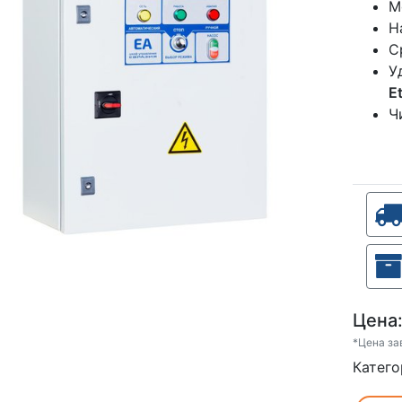
М
Н
С
У
E
Ч
Цена
*Цена за
Катего