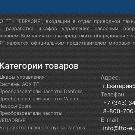
 ТТК "ЕВРАЗИЯ", входящий в отдел приводной техн
я: разработка шкафов управления насосным обору
ванием. Компания готова предложить оборудование: ч
" является официальным представителем мировых пр
Категории товаров
Шкафы управления
Адрес:
Системы АСУ ТП
г.Екатеринб
Преобразователи частоты Danfoss
Телефон:
Преобразователи частоты Vacon
+7 (343) 3
Насосы Ebara
8-800-700
Преобразователи частоты
E-mail:
VEDADRIVE
Устройства плавного пуска Danfoss
info@ttc-eu