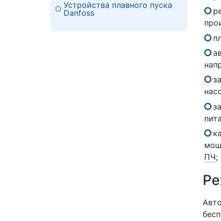
Устройства плавного пуска
р
Danfoss
про
п
а
нап
з
нас
з
пит
к
мощ
ПЧ
;
Ре
Авто
бесп