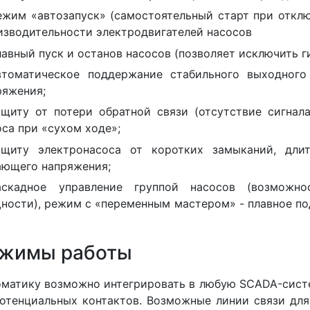
ежим «автозапуск» (самостоятельный старт при отклю
изводительности электродвигателей насосов
лавный пуск и останов насосов (позволяет исключить г
втоматическое поддержание стабильного выходного
ряжения;
ащиту от потери обратной связи (отсутствие сигнала
оса при «сухом ходе»;
ащиту электронасоса от коротких замыканий, дли
ающего напряжения;
аскадное управление группой насосов (возможно
ности), режим с «переменным мастером» - плавное по
жимы работы
матику возможно интегрировать в любую SCADA-сист
отенциальных контактов. Возможные линии связи для