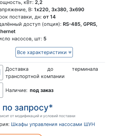
ощность, кВт:
2,2
апряжение, В:
1x220, 3х380, 3х690
рок поставки, дн:
от 14
далённый доступ (опция):
RS-485, GPRS,
thernet
исло насосов, шт:
5
Все характеристики
Доставка до терминала
транспортной компании
Наличие:
под заказ
по запросу*
:
висит от модификаций и условий поставки
рия:
Шкафы управления насосами ШУН