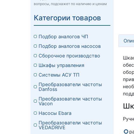
вопросы, подскажет по наличию и ценам
Категории товаров
Подбор аналогов ЧП
Опи
Подбор аналогов насосов
Сборочное производство
Шкаф
обес
Шкафы управления
обо
Системы АСУ ТП
при
Преобразователи частоты
нео
Danfoss
подд
Преобразователи частоты
Vacon
Шк
Насосы Ebara
Ручн
Преобразователи частоты
VEDADRIVE
р