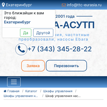
Екатеринбург
info@ttc-eurasia.ru
Это ближайши к вам
Работаем с 2001 года
город:
Екатеринбург
СИСТЕМА-АСУТП
Да
Другой
Шкафы управления, частотные
преобразовали, насосы Ebara
+7 (343) 345-28-22
Заявка
Перезвонить
Главная
Каталог
Шкафы управления
Шкафы управления насосами ШУН
Шкаф управления насосами ШУН 6-18.5