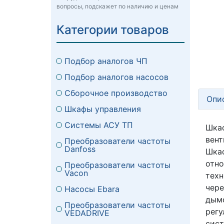
вопросы, подскажет по наличию и ценам
Категории товаров
Подбор аналогов ЧП
Подбор аналогов насосов
Сборочное производство
Опи
Шкафы управления
Системы АСУ ТП
Шкаф
вент
Преобразователи частоты
Danfoss
Шка
отно
Преобразователи частоты
Vacon
тех
чере
Насосы Ebara
дым
Преобразователи частоты
регу
VEDADRIVE
сис