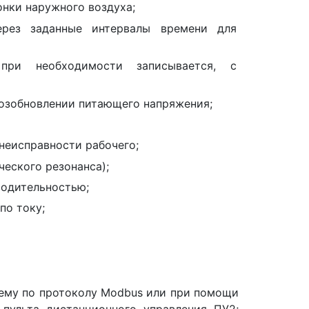
онки наружного воздуха;
ерез заданные интервалы времени для
 при необходимости записывается, с
озобновлении питающего напряжения;
неисправности рабочего;
ческого резонанса);
водительностью;
по току;
ему по протоколу Modbus или при помощи
 пульта дистанционного управления ПУ2;