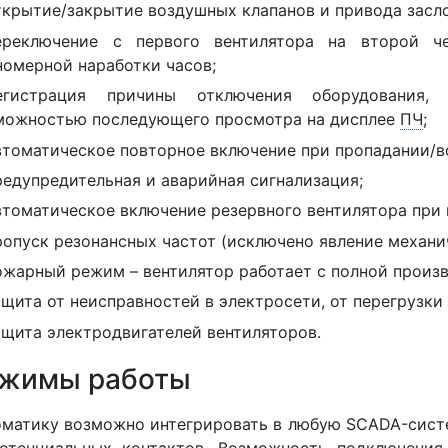
ткрытие/закрытие воздушных клапанов и привода засл
ереключение с первого вентилятора на второй ч
номерной наработки часов;
егистрация причины отключения оборудования,
можностью последующего просмотра на дисплее
ПЧ
;
втоматическое повторное включение при пропадании/в
редупредительная и аварийная сигнализация;
втоматическое включение резервного вентилятора при 
ропуск резонансных частот (исключено явление механи
ожарный режим – вентилятор работает с полной произ
ащита от неисправностей в электросети, от перегрузки 
ащита электродвигателей вентиляторов.
жимы работы
матику возможно интегрировать в любую SCADA-сист
отенциальных контактов. Возможность подключения