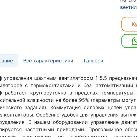
венти
Ку
сание
Все характеристики
Галерея
 управления шахтным вентилятором 1-5.5 предназнач
иляторов с термоконтактами и без, автоматизации 
ф работает круглосуточно в пределах температуры 
сительной влажности не более 95% (параметры могут
нического задания). Коммутация силовых цепей упр
з контакторы. Особенно удобен для управления вытяж
оудаления. В нашем оборудовании управление двига
лируется частотными приводами. Программное обес
темами вентиляции по необходимому алгоритму