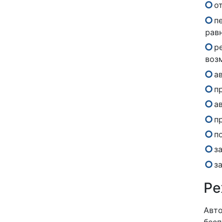
о
п
рав
р
воз
а
п
а
п
п
з
з
Ре
Авто
бесп