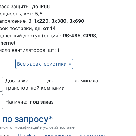
ласс защиты:
до IP66
ощность, кВт:
5,5
апряжение, В:
1x220, 3х380, 3х690
рок поставки, дн:
от 14
далённый доступ (опция):
RS-485, GPRS,
thernet
исло вентиляторов, шт:
1
Все характеристики
Доставка до терминала
транспортной компании
Наличие:
под заказ
по запросу*
:
висит от модификаций и условий поставки
гория:
Шкафы управления шахтными