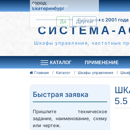
Екатеринбург
Это ближайши к вам
Работаем с 2001 года
город:
Екатеринбург
СИСТЕМА-А
Да
Другой
Шкафы управления, частотные пр
КАТАЛОГ
ПРИМЕНЕНИЕ
Главная
Каталог
Шкафы управления
ШК
Быстрая заявка
5.5
Пришлите техническое
задание, наименование, схему
или чертеж.