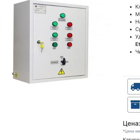
К
М
Н
С
У
E
Ч
Цена
*Цена за
Кате