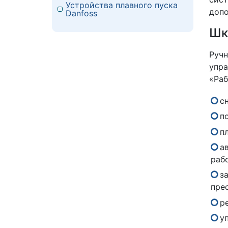
Устройства плавного пуска
допо
Danfoss
Шк
Руч
упра
«Раб
с
п
п
а
рабо
з
пре
р
у