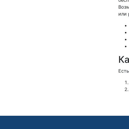
Возм
или 
Ка
Есть