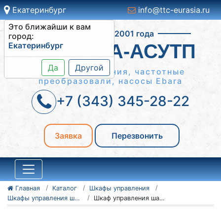
Екатеринбург
info@ttc-eurasia.ru
Это ближайши к вам
Работаем с 2001 года
город:
Екатеринбург
СИСТЕМА-АСУТП
Да
Другой
Шкафы управления, частотные
преобразовали, насосы Ebara
+7 (343) 345-28-22
Заявка
Перезвонить
Главная
Каталог
Шкафы управления
Шкафы управления шахтными вентиляторами
Шкаф управления шахтным вентилятором 3-0.37